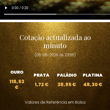
Cotação actualizada ao
minuto
(06-08-2026 às 23:55)
OURO
PRATA
PALÁDIO
PLATINA
118,53
1,72 €
38,95 €
48,30 €
€
Valores de Referência em Bolsa