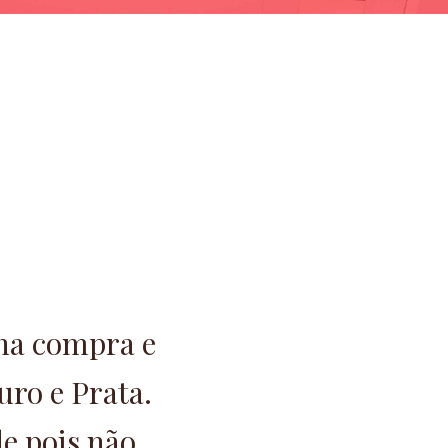
 na compra e
ro e Prata.
e pois não