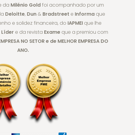
e da
Milénio Gold
foi acompanhado por um
 da
Deloitte
,
Dun
&
Bradstreet
e
Informa
que
ho e solidez financeira, do
IAPMEI
que lhe
 Líder
e da revista
Exame
que a premiou com
EMPRESA NO SETOR e de MELHOR EMPRESA DO
ANO.