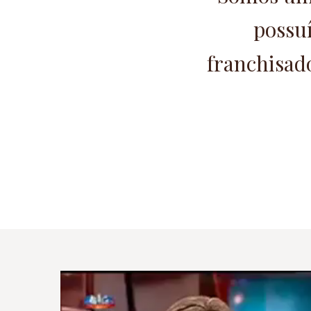
possu
franchisado