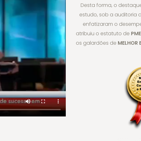
Desta forma, o destaqu
estudo, sob a auditoria
enfatizaram o desempen
atribuiu o estatuto de
PME
os galardões de
MELHOR 